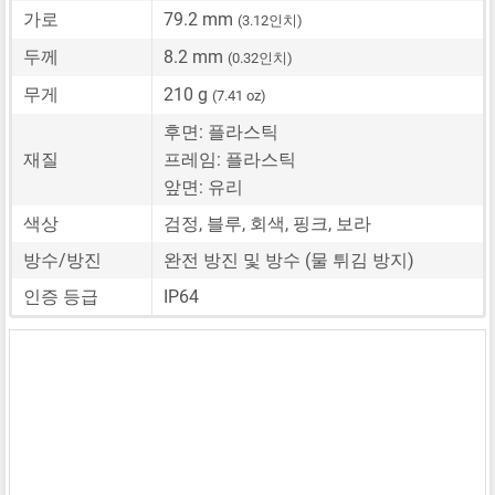
가로
79.2 mm
(3.12인치)
두께
8.2 mm
(0.32인치)
무게
210 g
(7.41 oz)
후면: 플라스틱
재질
프레임: 플라스틱
앞면: 유리
색상
검정, 블루, 회색, 핑크, 보라
방수/방진
완전 방진 및 방수 (물 튀김 방지)
인증 등급
IP64