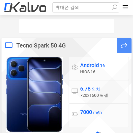
휴대폰 검색
Tecno Spark 50 4G
Android
운영체제
16
HIOS 16
6.78
디스플레이
인치
720x1600 픽셀
7000
배터리
mAh