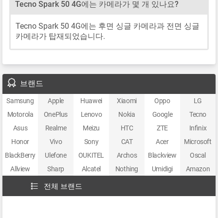
Tecno Spark 50 4G에는 카메라가 몇 개 있나요?
Tecno Spark 50 4G에는 후면 싱글 카메라과 전면 싱글
카메라가 탑재되었습니다.
브랜드
Samsung
Apple
Huawei
Xiaomi
Oppo
LG
Motorola
OnePlus
Lenovo
Nokia
Google
Tecno
Asus
Realme
Meizu
HTC
ZTE
Infinix
Honor
Vivo
Sony
CAT
Acer
Microsoft
BlackBerry
Ulefone
OUKITEL
Archos
Blackview
Oscal
Allview
Sharp
Alcatel
Nothing
Umidigi
Amazon
전체 브랜드