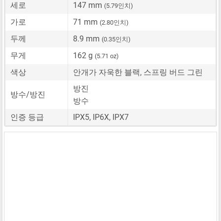
세로
147 mm
(5.79인치)
가로
71 mm
(2.80인치)
두께
8.9 mm
(0.35인치)
무게
162 g
(5.71 oz)
색상
안개가 자욱한 블랙, 스프링 버드 그린
방진
방수/방진
방수
인증 등급
IPX5, IP6X, IPX7