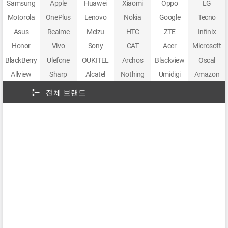
Samsung
Apple
Huawei
Xiaomi
Oppo
LG
Motorola
OnePlus
Lenovo
Nokia
Google
Tecno
Asus
Realme
Meizu
HTC
ZTE
Infinix
Honor
Vivo
Sony
CAT
Acer
Microsoft
BlackBerry
Ulefone
OUKITEL
Archos
Blackview
Oscal
Allview
Sharp
Alcatel
Nothing
Umidigi
Amazon
전체 브랜드