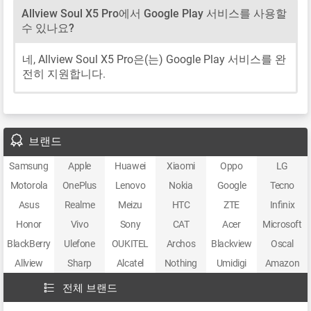
Allview Soul X5 Pro에서 Google Play 서비스를 사용할
수 있나요?
네, Allview Soul X5 Pro은(는) Google Play 서비스를 완
전히 지원합니다.
브랜드
Samsung
Apple
Huawei
Xiaomi
Oppo
LG
Motorola
OnePlus
Lenovo
Nokia
Google
Tecno
Asus
Realme
Meizu
HTC
ZTE
Infinix
Honor
Vivo
Sony
CAT
Acer
Microsoft
BlackBerry
Ulefone
OUKITEL
Archos
Blackview
Oscal
Allview
Sharp
Alcatel
Nothing
Umidigi
Amazon
전체 브랜드