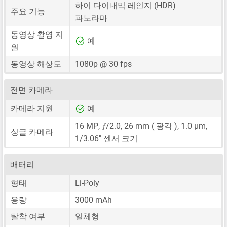
하이 다이내믹 레인지 (HDR)
주요 기능
파노라마
동영상 촬영 지
예
원
동영상 해상도
1080p @ 30 fps
전면 카메라
카메라 지원
예
ƒ
16 MP
,
/2.0,
26 mm
( 광각 ),
1.0 μm
,
싱글 카메라
1/3.06"
센서 크기
배터리
형태
Li-Poly
용량
3000 mAh
탈착 여부
일체형