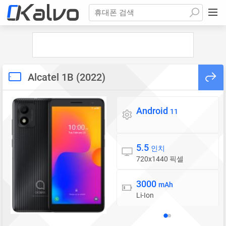
휴대폰 검색
Alcatel 1B (2022)
Android
운영체제
11
5.5
디스플레이
인치
720x1440 픽셀
3000
배터리
mAh
Li-Ion