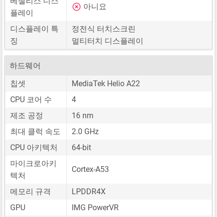
베젤리스 디스
아니요
플레이
디스플레이 특
정전식 터치스크린
징
멀티터치 디스플레이
하드웨어
칩셋
MediaTek Helio A22
CPU 코어 수
4
제조 공정
16 nm
최대 클럭 속도
2.0 GHz
CPU 아키텍처
64-bit
마이크로아키
Cortex-A53
텍처
메모리 규격
LPDDR4X
GPU
IMG PowerVR