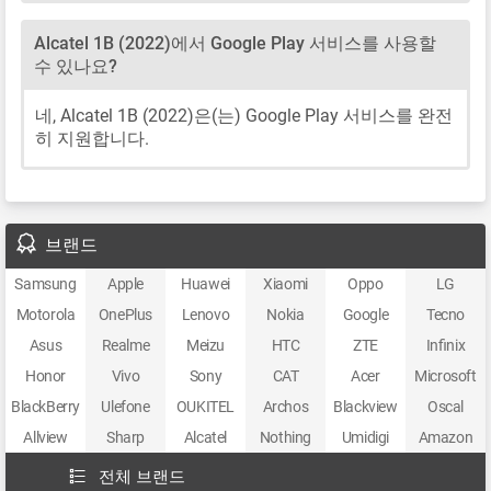
Alcatel 1B (2022)에서 Google Play 서비스를 사용할
수 있나요?
네, Alcatel 1B (2022)은(는) Google Play 서비스를 완전
히 지원합니다.
브랜드
Samsung
Apple
Huawei
Xiaomi
Oppo
LG
Motorola
OnePlus
Lenovo
Nokia
Google
Tecno
Asus
Realme
Meizu
HTC
ZTE
Infinix
Honor
Vivo
Sony
CAT
Acer
Microsoft
BlackBerry
Ulefone
OUKITEL
Archos
Blackview
Oscal
Allview
Sharp
Alcatel
Nothing
Umidigi
Amazon
전체 브랜드